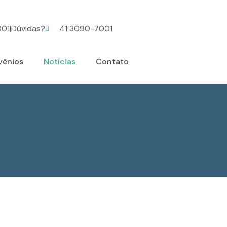
001
|
Dúvidas?
41 3090-7001
vênios
Notícias
Contato